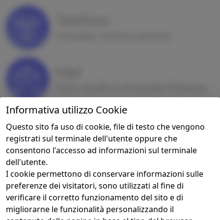
Telefono
Contattaci telefonicamente
Mail
Scrivi all'ufficio di Novate Milanese
Informativa utilizzo Cookie
Ufficio
Questo sito fa uso di cookie, file di testo che vengono
Contattaci per informazioni
registrati sul terminale dell'utente oppure che
Tel: 0235473456, 3407234705 Email:
consentono l'accesso ad informazioni sul terminale
muvin.novatemi@sis.city Sede: Via
dell'utente.
I cookie permettono di conservare informazioni sulle
Vittorio Veneto 18, presso la sede
preferenze dei visitatori, sono utilizzati al fine di
del Municipio. Orari di apertura: Lun -
verificare il corretto funzionamento del sito e di
Mer - Ven 08:45-12:30, Mar - Gio
migliorarne le funzionalità personalizzando il
16:00-18:00. Chiusura estiva: il 25/07,